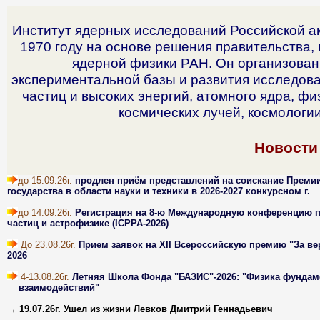
Институт ядерных исследований Российской а
1970 году на основе решения правительства,
ядерной физики РАН. Он организован
экспериментальной базы и развития исследов
частиц и высоких энергий, атомного ядра, фи
космических лучей, космологи
Новости
до 15.09.26г.
продлен приём представлений на соискание Преми
государства в области науки и техники в 2026-2027 конкурсном г.
до 14.09.26г.
Регистрация на 8-ю Международную конференцию 
частиц и астрофизике (ICPPA-2026)
До 23.08.26г.
Прием заявок на XII Всероссийскую премию "За вер
2026
4-13.08.26г.
Летняя Школа Фонда "БАЗИС"-2026: "Физика фунда
взаимодействий"
→ 19.07.26г.
Ушел из жизни Левков Дмитрий Геннадьевич