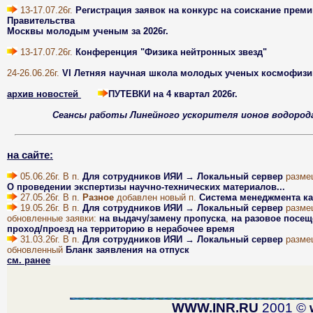
13-17.07.26г.
Регистрация заявок на конкурс на соискание преми
Правительства
Москвы молодым ученым за 2026г.
13-17.07.26г.
Конференция "Физика нейтронных звезд"
24-26.06.26г.
VI Летняя научная школа молодых ученых космофизи
архив новостей
ПУТЕВКИ на 4 квартал 2026г.
Cеансы работы Линейного ускорителя ионов водоро
на сайте:
05.06.26г. В п.
Для сотрудников ИЯИ → Локальный сервер
разме
О проведении экспертизы научно-технических материалов...
27.05.26г. В п.
Разное
добавлен новый п.
Система менеджмента ка
19.05.26г. В п.
Для сотрудников ИЯИ → Локальный сервер
разме
обновленные заявки:
на выдачу/замену пропуска
,
на разовое посещ
проход/проезд на территорию в нерабочее время
31.03.26г. В п.
Для сотрудников ИЯИ → Локальный сервер
разме
обновленный
Бланк заявления на отпуск
см. ранее
WWW.INR.RU
2001 ©